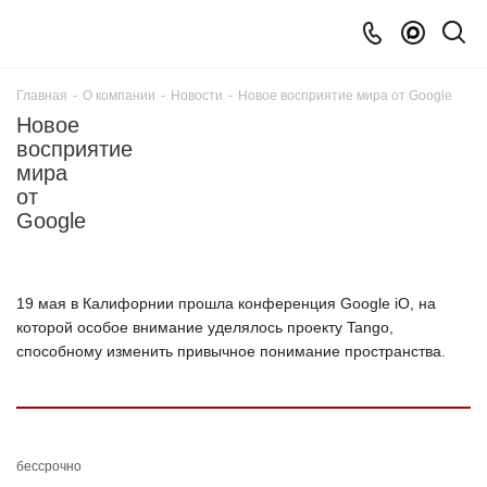
Главная
-
О компании
-
Новости
-
Новое восприятие мира от Google
Новое
восприятие
мира
от
Google
19 мая в Калифорнии прошла конференция Google iO, на
которой особое внимание уделялось проекту Tango,
способному изменить привычное понимание пространства.
бессрочно