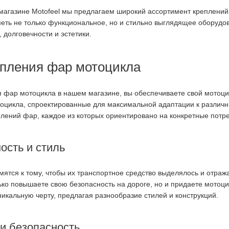
магазине Motofeel мы предлагаем широкий ассортимент креплений
еть не только функциональное, но и стильно выглядящее оборудов
, долговечности и эстетики.
епления фар мотоцикла
 фар мотоцикла в нашем магазине, вы обеспечиваете свой мотоц
оцикла, спроектированные для максимальной адаптации к различн
плений фар, каждое из которых ориентировано на конкретные потр
ость и стиль
ятся к тому, чтобы их транспортное средство выделялось и отраж
лько повышаете свою безопасность на дороге, но и придаете мотоц
никальную черту, предлагая разнообразие стилей и конструкций.
и безопасность