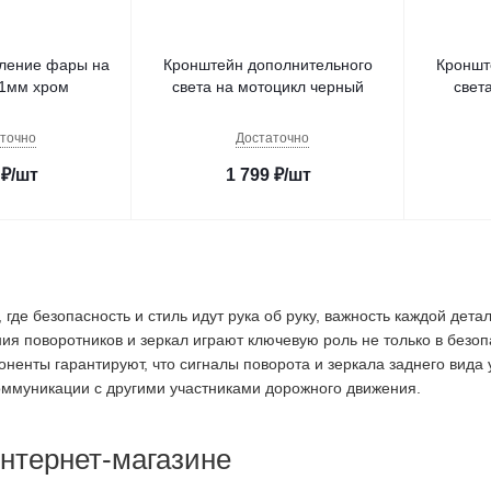
ление фары на
Кронштейн дополнительного
Кроншт
41мм хром
света на мотоцикл черный
свет
точно
Достаточно
₽
/шт
1 799
₽
/шт
 где безопасность и стиль идут рука об руку, важность каждой дет
ия поворотников и зеркал играют ключевую роль не только в безо
ненты гарантируют, что сигналы поворота и зеркала заднего вида
коммуникации с другими участниками дорожного движения.
нтернет-магазине