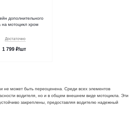
ейн дополнительного
а на мотоцикл хром
Достаточно
1 799
₽
/шт
али не может быть переоценена. Среди всех элементов
пасности водителя, но и в общем внешнем виде мотоцикла. Эти
 устойчиво закреплены, предоставляя водителю надежный