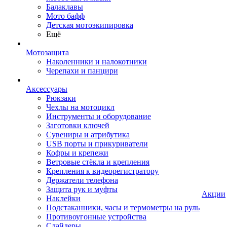
Балаклавы
Мото бафф
Детская мотоэкипировка
Ещё
Мотозащита
Наколенники и налокотники
Черепахи и панцири
Аксессуары
Рюкзаки
Чехлы на мотоцикл
Инструменты и оборудование
Заготовки ключей
Сувениры и атрибутика
USB порты и прикуриватели
Кофры и крепежи
Ветровые стёкла и крепления
Крепления к видеорегистратору
Держатели телефона
Защита рук и муфты
Акции
Наклейки
Подстаканники, часы и термометры на руль
Противоугонные устройства
Слайдеры