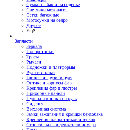
Сумки на бак и на сиденье
Счетчики моточасов
Сетки багажные
Мотосумки на бедро
Другое
Ещё
Запчасти
Зеркала
Поворотники
Тросы
Рычаги
Подножки и платформы
Рули и стойки
Грипсы и грузики руля
Оптика и корпусы фар
Крепления фар и люстры
Приборные панели
Пульты и кнопки на руль
Сиденья
Выхлопная система
Замки зажигания и крышки бензобака
Крепления поворотников и зеркал
Стоп сигналы и держатели номера
Крылья