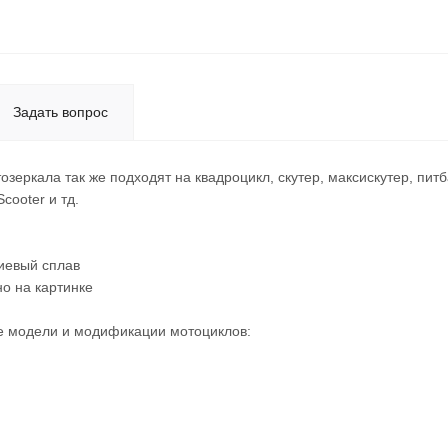
Задать вопрос
зеркала так же подходят на квадроцикл, скутер, максискутер, питб
cooter и тд.
иевый сплав
но на картинке
е модели и модификации мотоциклов: