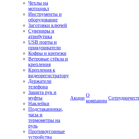
Чехлы на
мотоцикл
Инструменты и
оборудование
Заготовки ключей
Сувениры и
атрибутика
USB порты и
прикуриватели
Кофры и крепежи
Ветровые стёкла и
крепления
Крепления к
видеорегистратору
Держатели
телефона
Защита рук и
О
муфты
Акции
Сотрудничест
компании
Наклейки
Подстаканники,
часы и
термометры на
руль
Противоугонные
устройства