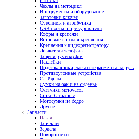
Рюкзаки
Чехлы на мотоцикл
Инструменты и оборудование
Заготовки ключей
Сувениры и атрибутика
USB порты и прикуриватели
Кофры и крепежи
Ветровые стёкла и крепления
Крепления к видеорегистратору
Держатели телефона
Защита рук и муфты
Наклейки
Подстаканники, часы и термометры на руль
Противоугонные устройства
Слайдеры
Сумки на бак и на сиденье
Счетчики моточасов
Сетки багажные
Мотосумки на бедро
Другое
Запчасти
Назад
Запчасти
Зеркала
Поворотники