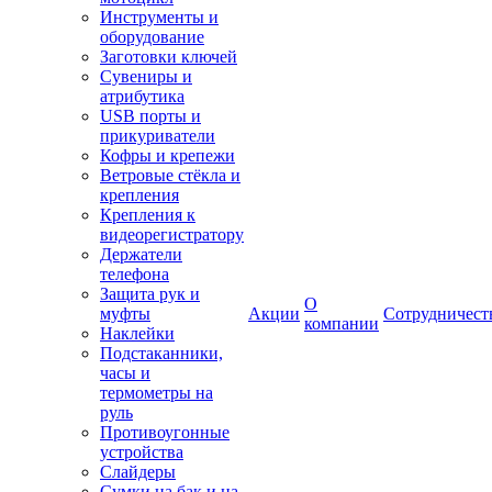
Инструменты и
оборудование
Заготовки ключей
Сувениры и
атрибутика
USB порты и
прикуриватели
Кофры и крепежи
Ветровые стёкла и
крепления
Крепления к
видеорегистратору
Держатели
телефона
Защита рук и
О
муфты
Акции
Сотрудничест
компании
Наклейки
Подстаканники,
часы и
термометры на
руль
Противоугонные
устройства
Слайдеры
Сумки на бак и на