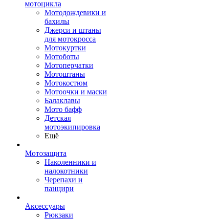
мотоцикла
Мотодождевики и
бахилы
Джерси и штаны
для мотокросса
Мотокуртки
Мотоботы
Мотоперчатки
Мотоштаны
Мотокостюм
Мотоочки и маски
Балаклавы
Мото бафф
Детская
мотоэкипировка
Ещё
Мотозащита
Наколенники и
налокотники
Черепахи и
панцири
Аксессуары
Рюкзаки