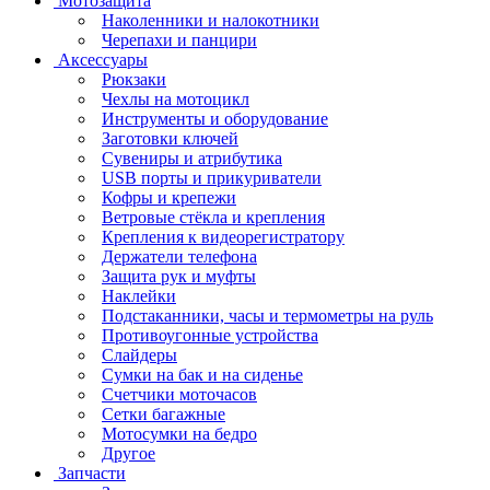
Мотозащита
Наколенники и налокотники
Черепахи и панцири
Аксессуары
Рюкзаки
Чехлы на мотоцикл
Инструменты и оборудование
Заготовки ключей
Сувениры и атрибутика
USB порты и прикуриватели
Кофры и крепежи
Ветровые стёкла и крепления
Крепления к видеорегистратору
Держатели телефона
Защита рук и муфты
Наклейки
Подстаканники, часы и термометры на руль
Противоугонные устройства
Слайдеры
Сумки на бак и на сиденье
Счетчики моточасов
Сетки багажные
Мотосумки на бедро
Другое
Запчасти