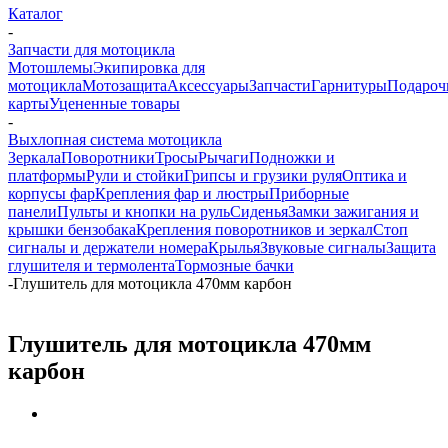
Каталог
-
Запчасти для мотоцикла
Мотошлемы
Экипировка для
мотоцикла
Мотозащита
Аксессуары
Запчасти
Гарнитуры
Подароч
карты
Уцененные товары
-
Выхлопная система мотоцикла
Зеркала
Поворотники
Тросы
Рычаги
Подножки и
платформы
Рули и стойки
Грипсы и грузики руля
Оптика и
корпусы фар
Крепления фар и люстры
Приборные
панели
Пульты и кнопки на руль
Сиденья
Замки зажигания и
крышки бензобака
Крепления поворотников и зеркал
Стоп
сигналы и держатели номера
Крылья
Звуковые сигналы
Защита
глушителя и термолента
Тормозные бачки
-
Глушитель для мотоцикла 470мм карбон
Глушитель для мотоцикла 470мм
карбон