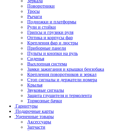
Зеркала
Поворотники
Тросы
Рычаги
Подножки и платформы
Рули и стойки
Грипсы и грузики руля
Оптика и корпусы фар
Крепления фар и люстры
Приборные панели
Пульты и кнопки на руль
Сиденья
Выхлопная система
Замки зажигания и крышки бензобака
Крепления поворотников и зеркал
Стоп сигналы и держатели номера
Крылья
Звуковые сигналы
Защита глушителя и термолента
Тормозные бачки
Гарнитуры
Подарочные карты
Уцененные товары
Аксессуары
Запчасти