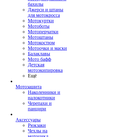
бахилы
Джерси и штаны
для мотокросса
Мотокуртки
Мотоботы
Мотоперчатки
Мотоштаны
Мотокостюм
Мотоочки и маски
Балаклавы
Мото бафф
Детская
мотоэкипировка
Ещё
Мотозащита
Наколенники и
налокотники
Черепахи и
панцири
Аксессуары
Рюкзаки
Чехлы на
мотоцикл