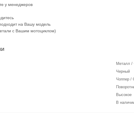
йте у менеджеров
едитесь
 подходит на Вашу модель
детали с Вашим мотоциклом)
ки
Металл /
Черный
Чоппер /
Поворотн
Высокое
В наличии