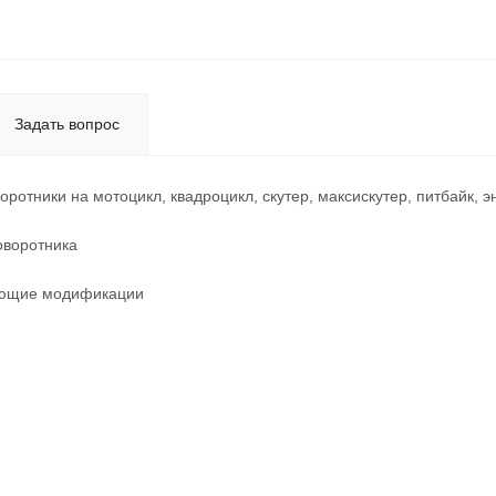
Задать вопрос
ротники на мотоцикл, квадроцикл, скутер, максискутер, питбайк, эн
оворотника
ующие модификации