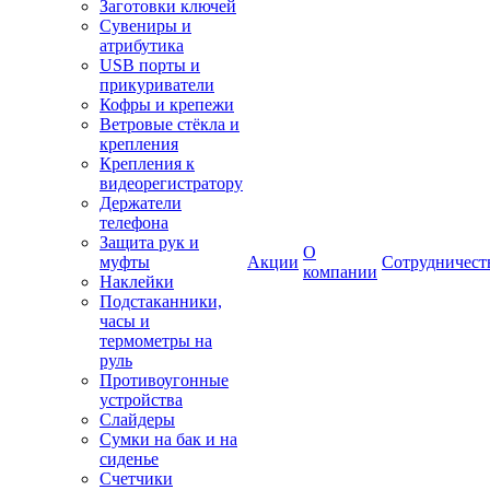
Заготовки ключей
Сувениры и
атрибутика
USB порты и
прикуриватели
Кофры и крепежи
Ветровые стёкла и
крепления
Крепления к
видеорегистратору
Держатели
телефона
Защита рук и
О
муфты
Акции
Сотрудничест
компании
Наклейки
Подстаканники,
часы и
термометры на
руль
Противоугонные
устройства
Слайдеры
Сумки на бак и на
сиденье
Счетчики