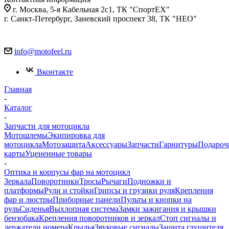
г. Москва, 5-я Кабельная 2с1, ТК "СпортЕХ"
г. Санкт-Петербург, Заневский проспект 38, ТК "НЕО"
info@motofeel.ru
Вконтакте
Главная
-
Каталог
-
Запчасти для мотоцикла
Мотошлемы
Экипировка для
мотоцикла
Мотозащита
Аксессуары
Запчасти
Гарнитуры
Подароч
карты
Уцененные товары
-
Оптика и корпусы фар на мотоцикл
Зеркала
Поворотники
Тросы
Рычаги
Подножки и
платформы
Рули и стойки
Грипсы и грузики руля
Крепления
фар и люстры
Приборные панели
Пульты и кнопки на
руль
Сиденья
Выхлопная система
Замки зажигания и крышки
бензобака
Крепления поворотников и зеркал
Стоп сигналы и
держатели номера
Крылья
Звуковые сигналы
Защита глушителя