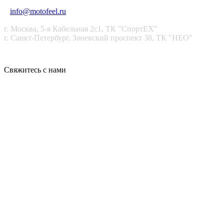
+7 (911) 021-99-99
info@motofeel.ru
г. Москва, 5-я Кабельная 2с1, ТК "СпортЕХ"
г. Санкт-Петербург, Заневский проспект 38, ТК "НЕО"
Свяжитесь с нами