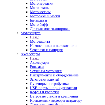
Мотоперчатки
Мотоштаны
Мотокостюм
Мотоочки и маски
Балаклавы
Мото бафф
Детская мотоэкипировка
Мотозащита
Назад
Мотозащита
Наколенники и налокотники
Черепахи и панцири
Аксессуары
Назад
Аксессуары
Рюкзаки
Чехлы на мотоцикл
Инструменты и оборудование
Заготовки ключей
Сувениры и атрибутика
USB порты и прикуриватели
Кофры и крепежи
Ветровые стёкла и крепления
Крепления к видеорегистратору
Держатели телефона