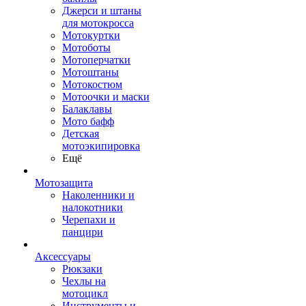
Джерси и штаны
для мотокросса
Мотокуртки
Мотоботы
Мотоперчатки
Мотоштаны
Мотокостюм
Мотоочки и маски
Балаклавы
Мото бафф
Детская
мотоэкипировка
Ещё
Мотозащита
Наколенники и
налокотники
Черепахи и
панцири
Аксессуары
Рюкзаки
Чехлы на
мотоцикл
Инструменты и