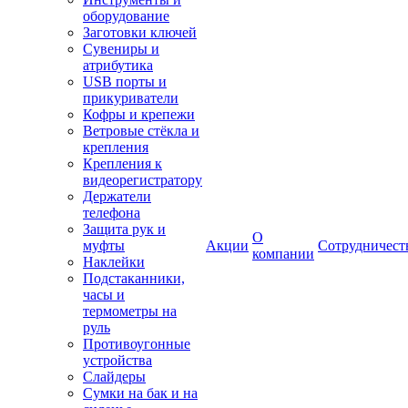
оборудование
Заготовки ключей
Сувениры и
атрибутика
USB порты и
прикуриватели
Кофры и крепежи
Ветровые стёкла и
крепления
Крепления к
видеорегистратору
Держатели
телефона
Защита рук и
О
муфты
Акции
Сотрудничест
компании
Наклейки
Подстаканники,
часы и
термометры на
руль
Противоугонные
устройства
Слайдеры
Сумки на бак и на