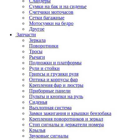
Слайдеры
Сумки на бак и на сиденье
Счетчики моточасов
Сетки багажные
Мотосумки на бедро
Другое
Запчасти
Зеркала
Поворотники
Тросы
Рычаги
Подножки и платформы
Рули и стойки
Грипсы и грузики руля
Оптика и корпусы фар
Крепления фар и люстры
Приборные панели
Пульты и кнопки на руль
Сиденья
Выхлопная система
Замки зажигания и крышки бензобака
Крепления поворотников и зеркал
Стоп сигналы и держатели номера
Крылья
Звуковые сигналы