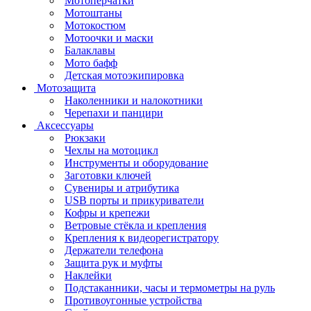
Мотоперчатки
Мотоштаны
Мотокостюм
Мотоочки и маски
Балаклавы
Мото бафф
Детская мотоэкипировка
Мотозащита
Наколенники и налокотники
Черепахи и панцири
Аксессуары
Рюкзаки
Чехлы на мотоцикл
Инструменты и оборудование
Заготовки ключей
Сувениры и атрибутика
USB порты и прикуриватели
Кофры и крепежи
Ветровые стёкла и крепления
Крепления к видеорегистратору
Держатели телефона
Защита рук и муфты
Наклейки
Подстаканники, часы и термометры на руль
Противоугонные устройства