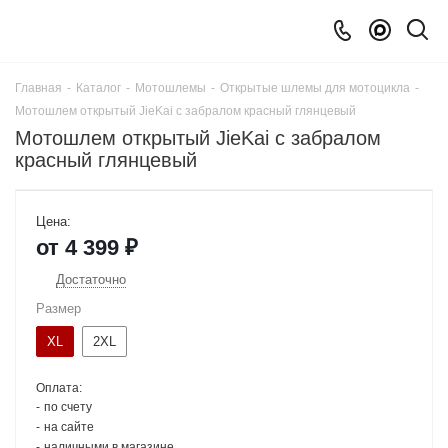
Главная
-
Каталог
-
Мотошлемы
-
Открытые шлемы для мотоцикла
-
Мотошлем открытый JieKai с забралом красный глянцевый
Мотошлем открытый JieKai с забралом
красный глянцевый
Цена:
от
4 399 ₽
Достаточно
Размер
XL
2XL
Оплата:
по счету
на сайте
наличными в магазине