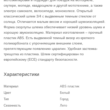
мотоэкипировки и подойдет для поездок на мотоцикле,
скутере, мопеде, квадроцикле и другой мототехнике, а также
электро самокате, велосипеде, моноколесе. Открытый
классический шлем 3/4 с выдвижным темным стеклом от
солнца. Отличается малым весом и хорошей шумоизоляцией.
Форма скорлупы шлема обеспечивает низкий уровень шума и
хорошую звукоизоляцию. Материал изготовления – прочный
пластик ABS. Есть выдвижной темный визор из крепкого
поликарбоната с упрочняющим внешним слоем,
препятствующим появлению царапин. Удобная застежка-
трещотка из пластика. Шлем сертифицирован по
европейскому (ECE) стандарту безопасности.
Характеристики
Материал
ABS пластик
Цвет
Белый
Тип
Город
Сезонность
Лето