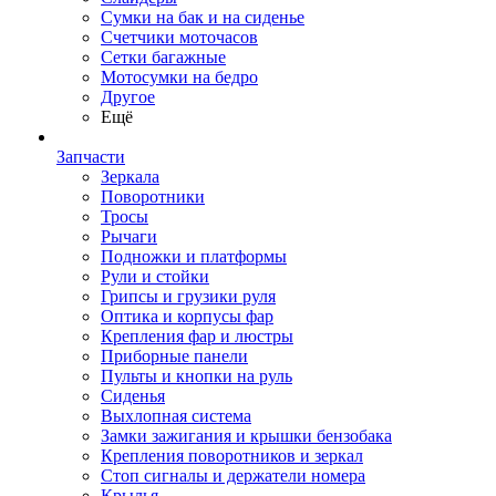
Сумки на бак и на сиденье
Счетчики моточасов
Сетки багажные
Мотосумки на бедро
Другое
Ещё
Запчасти
Зеркала
Поворотники
Тросы
Рычаги
Подножки и платформы
Рули и стойки
Грипсы и грузики руля
Оптика и корпусы фар
Крепления фар и люстры
Приборные панели
Пульты и кнопки на руль
Сиденья
Выхлопная система
Замки зажигания и крышки бензобака
Крепления поворотников и зеркал
Стоп сигналы и держатели номера
Крылья