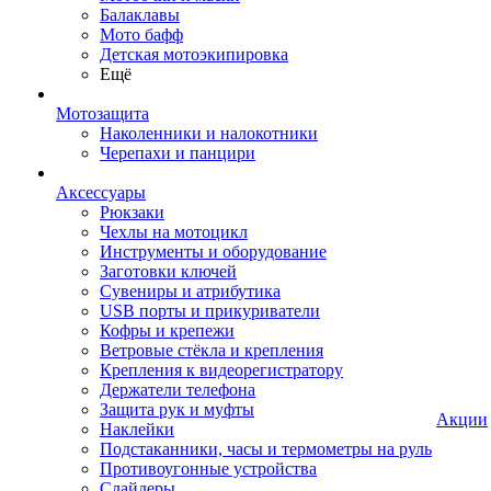
Балаклавы
Мото бафф
Детская мотоэкипировка
Ещё
Мотозащита
Наколенники и налокотники
Черепахи и панцири
Аксессуары
Рюкзаки
Чехлы на мотоцикл
Инструменты и оборудование
Заготовки ключей
Сувениры и атрибутика
USB порты и прикуриватели
Кофры и крепежи
Ветровые стёкла и крепления
Крепления к видеорегистратору
Держатели телефона
Защита рук и муфты
Акции
Наклейки
Подстаканники, часы и термометры на руль
Противоугонные устройства
Слайдеры