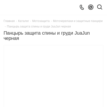
Главная
-
Каталог
-
Мотозащита
-
Моточерепахи и защитные панцири
-
Панцырь защита спины и груди JuaJun черная
Панцырь защита спины и груди JuaJun
черная