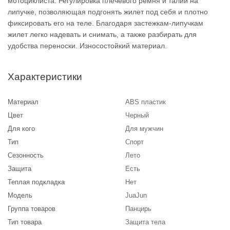
мотоциклиста. Регулировка плечевого ремня и талии на
липучке, позволяющая подгонять жилет под себя и плотно
фиксировать его на теле. Благодаря застежкам-липучкам
жилет легко надевать и снимать, а также разбирать для
удобства переноски. Износостойкий материал.
Характеристики
Материал
ABS пластик
Цвет
Черный
Для кого
Для мужчин
Тип
Спорт
Сезонность
Лето
Защита
Есть
Теплая подкладка
Нет
Модель
JuaJun
Группа товаров
Панцирь
Тип товара
Защита тела