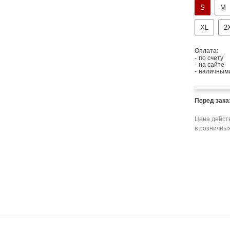
S
M
XL
2
Оплата:
по счету
на сайте
наличными
Перед зак
Цена действ
в розничных