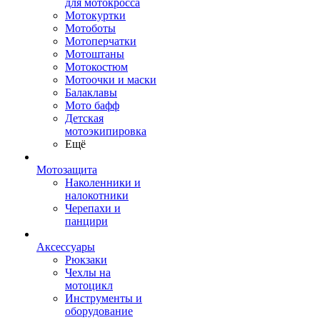
для мотокросса
Мотокуртки
Мотоботы
Мотоперчатки
Мотоштаны
Мотокостюм
Мотоочки и маски
Балаклавы
Мото бафф
Детская
мотоэкипировка
Ещё
Мотозащита
Наколенники и
налокотники
Черепахи и
панцири
Аксессуары
Рюкзаки
Чехлы на
мотоцикл
Инструменты и
оборудование