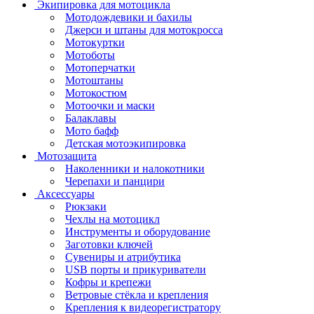
Экипировка для мотоцикла
Мотодождевики и бахилы
Джерси и штаны для мотокросса
Мотокуртки
Мотоботы
Мотоперчатки
Мотоштаны
Мотокостюм
Мотоочки и маски
Балаклавы
Мото бафф
Детская мотоэкипировка
Мотозащита
Наколенники и налокотники
Черепахи и панцири
Аксессуары
Рюкзаки
Чехлы на мотоцикл
Инструменты и оборудование
Заготовки ключей
Сувениры и атрибутика
USB порты и прикуриватели
Кофры и крепежи
Ветровые стёкла и крепления
Крепления к видеорегистратору