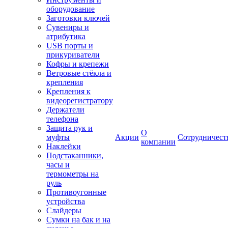
оборудование
Заготовки ключей
Сувениры и
атрибутика
USB порты и
прикуриватели
Кофры и крепежи
Ветровые стёкла и
крепления
Крепления к
видеорегистратору
Держатели
телефона
Защита рук и
О
муфты
Акции
Сотрудничест
компании
Наклейки
Подстаканники,
часы и
термометры на
руль
Противоугонные
устройства
Слайдеры
Сумки на бак и на