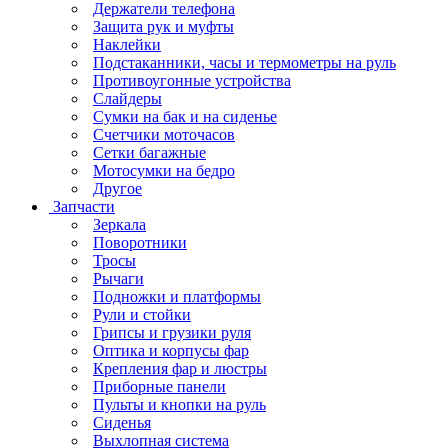
Держатели телефона
Защита рук и муфты
Наклейки
Подстаканники, часы и термометры на руль
Противоугонные устройства
Слайдеры
Сумки на бак и на сиденье
Счетчики моточасов
Сетки багажные
Мотосумки на бедро
Другое
Запчасти
Зеркала
Поворотники
Тросы
Рычаги
Подножки и платформы
Рули и стойки
Грипсы и грузики руля
Оптика и корпусы фар
Крепления фар и люстры
Приборные панели
Пульты и кнопки на руль
Сиденья
Выхлопная система