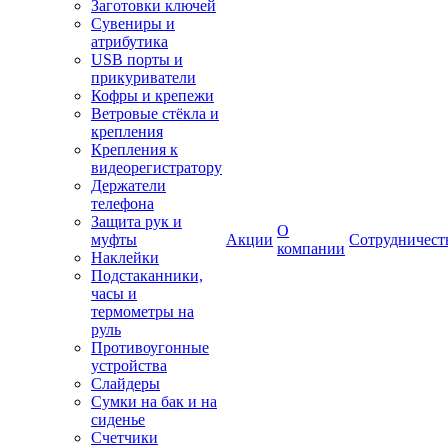
Заготовки ключей
Сувениры и
атрибутика
USB порты и
прикуриватели
Кофры и крепежи
Ветровые стёкла и
крепления
Крепления к
видеорегистратору
Держатели
телефона
Защита рук и
О
муфты
Акции
Сотрудничест
компании
Наклейки
Подстаканники,
часы и
термометры на
руль
Противоугонные
устройства
Слайдеры
Сумки на бак и на
сиденье
Счетчики