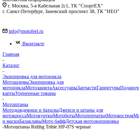
г. Москва, 5-я Кабельная 2с1, ТК "СпортЕХ"
г. Санкт-Петербург, Заневский проспект 38, ТК "НЕО"
info@motofeel.ru
Вконтакте
Главная
-
Каталог
-
Экипировка для мотоцикла
Мотошлемы
Экипировка для
мотоцикла
Мотозащита
Аксессуары
Запчасти
Гарнитуры
Подароч
карты
Уцененные товары
-
Мотоштаны
Мотодождевики и бахилы
Джерси и штаны для
мотокросса
Мотокуртки
Мотоботы
Мотоперчатки
Мотокостюм
Мо
и маски
Балаклавы
Мото бафф
Детская мотоэкипировка
-
Мотоштаны Ridihg Trible HP-07S черные