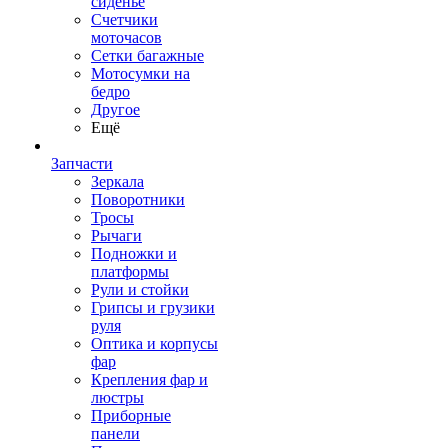
сиденье
Счетчики
моточасов
Сетки багажные
Мотосумки на
бедро
Другое
Ещё
Запчасти
Зеркала
Поворотники
Тросы
Рычаги
Подножки и
платформы
Рули и стойки
Грипсы и грузики
руля
Оптика и корпусы
фар
Крепления фар и
люстры
Приборные
панели