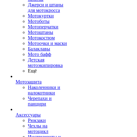
Джерси и штаны
для мотокросса
Мотокуртки
Мотоботы
Мотоперчатки
Мотоштаны
Мотокостюм
Мотоочки и маски
Балаклавы
Мото бафф
Детская
мотоэкипировка
Ещё
Мотозащита
Наколенники и
налокотники
Черепахи и
панцири
Аксессуары
Рюкзаки
Чехлы на
мотоцикл
Инструменты и