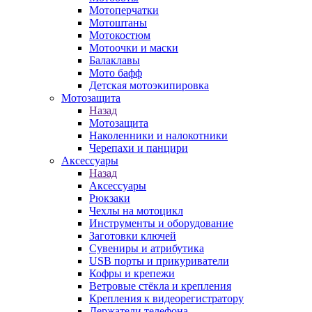
Мотоперчатки
Мотоштаны
Мотокостюм
Мотоочки и маски
Балаклавы
Мото бафф
Детская мотоэкипировка
Мотозащита
Назад
Мотозащита
Наколенники и налокотники
Черепахи и панцири
Аксессуары
Назад
Аксессуары
Рюкзаки
Чехлы на мотоцикл
Инструменты и оборудование
Заготовки ключей
Сувениры и атрибутика
USB порты и прикуриватели
Кофры и крепежи
Ветровые стёкла и крепления
Крепления к видеорегистратору
Держатели телефона