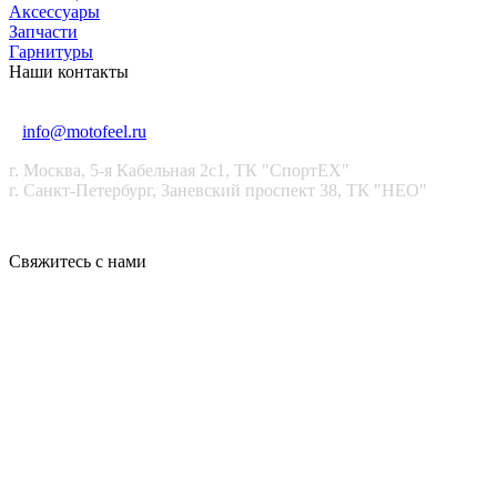
Аксессуары
Запчасти
Гарнитуры
Наши контакты
+7 (915) 246-88-99
+7 (911) 021-99-99
info@motofeel.ru
г. Москва, 5-я Кабельная 2с1, ТК "СпортЕХ"
г. Санкт-Петербург, Заневский проспект 38, ТК "НЕО"
Свяжитесь с нами