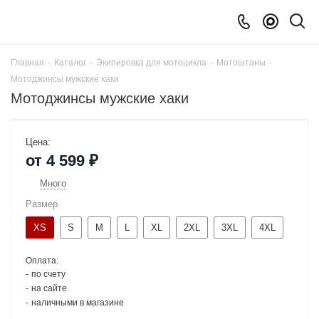
Главная
-
Каталог
-
Экипировка для мотоцикла
-
Мотоштаны
-
Мотоджинсы мужские хаки
Мотоджинсы мужские хаки
Цена:
от
4 599 ₽
Много
Размер
XS
S
M
L
XL
2XL
3XL
4XL
Оплата:
по счету
на сайте
наличными в магазине