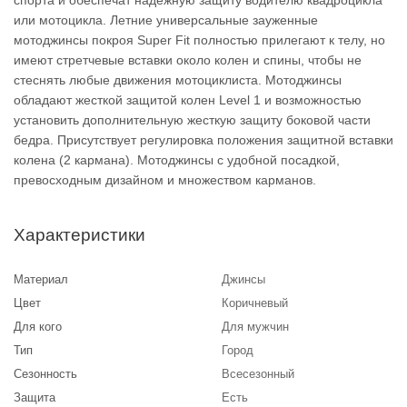
спорта и обеспечат надежную защиту водителю квадроцикла
или мотоцикла. Летние универсальные зауженные
мотоджинсы покроя Super Fit полностью прилегают к телу, но
имеют стретчевые вставки около колен и спины, чтобы не
стеснять любые движения мотоциклиста. Мотоджинсы
обладают жесткой защитой колен Level 1 и возможностью
установить дополнительную жесткую защиту боковой части
бедра. Присутствует регулировка положения защитной вставки
колена (2 кармана). Мотоджинсы с удобной посадкой,
превосходным дизайном и множеством карманов.
Характеристики
Материал
Джинсы
Цвет
Коричневый
Для кого
Для мужчин
Тип
Город
Сезонность
Всесезонный
Защита
Есть