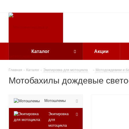
Каталог
Акции
Главная
-
Каталог
-
Экипировка для мотоцикла
-
Мотодождевики и б
Мотобахилы дождевые свет
Мотошлемы
Экипировка
для
мотоцикла