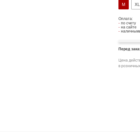
M
XL
Оплата:
по счету
на сайте
наличными
Перед зак
Цена действ
в розничных