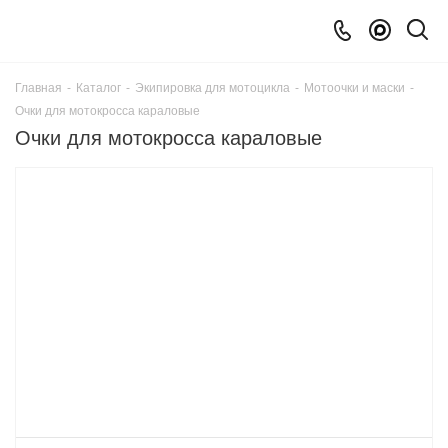
Главная
-
Каталог
-
Экипировка для мотоцикла
-
Мотоочки и маски
-
Очки для мотокросса караловые
Очки для мотокросса караловые