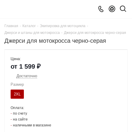
Главная
-
Каталог
-
Экипировка для мотоцикла
-
Джерси и штаны для мотокросса
-
Джерси для мотокросса черно-серая
Джерси для мотокросса черно-серая
Цена:
от
1 599 ₽
Достаточно
Размер
2XL
Оплата:
по счету
на сайте
наличными в магазине