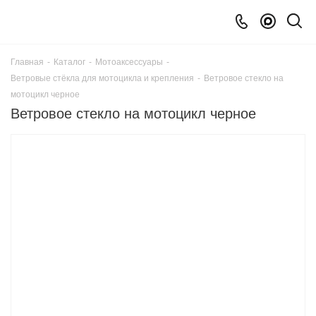
Главная
-
Каталог
-
Мотоаксессуары
-
Ветровые стёкла для мотоцикла и крепления
-
Ветровое стекло на
мотоцикл черное
Ветровое стекло на мотоцикл черное