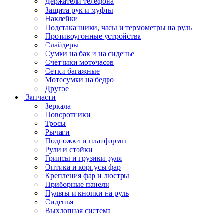
Держатели телефона
Защита рук и муфты
Наклейки
Подстаканники, часы и термометры на руль
Противоугонные устройства
Слайдеры
Сумки на бак и на сиденье
Счетчики моточасов
Сетки багажные
Мотосумки на бедро
Другое
Запчасти
Зеркала
Поворотники
Тросы
Рычаги
Подножки и платформы
Рули и стойки
Грипсы и грузики руля
Оптика и корпусы фар
Крепления фар и люстры
Приборные панели
Пульты и кнопки на руль
Сиденья
Выхлопная система