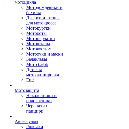
мотоцикла
Мотодождевики и
бахилы
Джерси и штаны
для мотокросса
Мотокуртки
Мотоботы
Мотоперчатки
Мотоштаны
Мотокостюм
Мотоочки и маски
Балаклавы
Мото бафф
Детская
мотоэкипировка
Ещё
Мотозащита
Наколенники и
налокотники
Черепахи и
панцири
Аксессуары
Рюкзаки