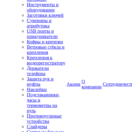
Инструменты и
оборудование
Заготовки ключей
Сувениры и
атрибутика
USB порты и
прикуриватели
Кофры и крепежи
Ветровые стёкла и
крепления
Крепления к
видеорегистратору
Держатели
телефона
Защита рук и
О
муфты
Акции
Сотрудничест
компании
Наклейки
Подстаканники,
часы и
термометры на
руль
Противоугонные
устройства
Слайдеры
Сумки на бак и на