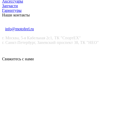
Аксессуары
Запчасти
Гарнитуры
Наши контакты
+7 (915) 246-88-99
+7 (911) 021-99-99
info@motofeel.ru
г. Москва, 5-я Кабельная 2с1, ТК "СпортЕХ"
г. Санкт-Петербург, Заневский проспект 38, ТК "НЕО"
Свяжитесь с нами