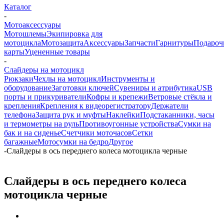
Каталог
-
Мотоаксессуары
Мотошлемы
Экипировка для
мотоцикла
Мотозащита
Аксессуары
Запчасти
Гарнитуры
Подароч
карты
Уцененные товары
-
Слайдеры на мотоцикл
Рюкзаки
Чехлы на мотоцикл
Инструменты и
оборудование
Заготовки ключей
Сувениры и атрибутика
USB
порты и прикуриватели
Кофры и крепежи
Ветровые стёкла и
крепления
Крепления к видеорегистратору
Держатели
телефона
Защита рук и муфты
Наклейки
Подстаканники, часы
и термометры на руль
Противоугонные устройства
Сумки на
бак и на сиденье
Счетчики моточасов
Сетки
багажные
Мотосумки на бедро
Другое
-
Слайдеры в ось переднего колеса мотоцикла черные
Слайдеры в ось переднего колеса
мотоцикла черные