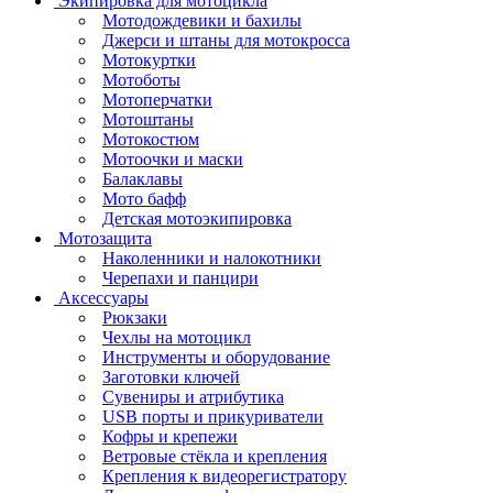
Экипировка для мотоцикла
Мотодождевики и бахилы
Джерси и штаны для мотокросса
Мотокуртки
Мотоботы
Мотоперчатки
Мотоштаны
Мотокостюм
Мотоочки и маски
Балаклавы
Мото бафф
Детская мотоэкипировка
Мотозащита
Наколенники и налокотники
Черепахи и панцири
Аксессуары
Рюкзаки
Чехлы на мотоцикл
Инструменты и оборудование
Заготовки ключей
Сувениры и атрибутика
USB порты и прикуриватели
Кофры и крепежи
Ветровые стёкла и крепления
Крепления к видеорегистратору