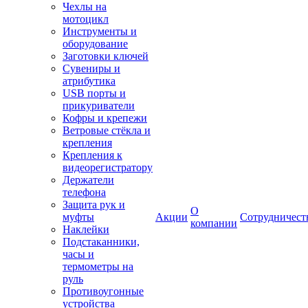
Чехлы на
мотоцикл
Инструменты и
оборудование
Заготовки ключей
Сувениры и
атрибутика
USB порты и
прикуриватели
Кофры и крепежи
Ветровые стёкла и
крепления
Крепления к
видеорегистратору
Держатели
телефона
Защита рук и
О
муфты
Акции
Сотрудничест
компании
Наклейки
Подстаканники,
часы и
термометры на
руль
Противоугонные
устройства