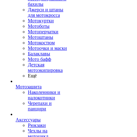
бахилы
Джерси и штаны
для мотокросса
Мотокуртки
Мотоботы
Мотоперчатки
Мотоштаны
Мотокостюм
Мотоочки и маски
Балаклавы
Мото бафф
Детская
мотоэкипировка
Ещё
Мотозащита
Наколенники и
налокотники
Черепахи и
панцири
Аксессуары
Рюкзаки
Чехлы на
мотоцикл