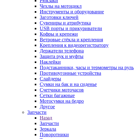
Рюкзаки
Чехлы на мотоцикл
Инструменты и оборудование
Заготовки ключей
Сувениры и атрибутика
USB порты и прикуриватели
Кофры и крепежи
Ветровые стёкла и крепления
Крепления к видеорегистратору
Держатели телефона
Защита рук и муфты
Наклейки
Подстаканники, часы и термометры на руль
Противоугонные устройства
Слайдеры
Сумки на бак и на сиденье
Счетчики моточасов
Сетки багажные
Мотосумки на бедро
Другое
Запчасти
Назад
Запчасти
Зеркала
Поворотники