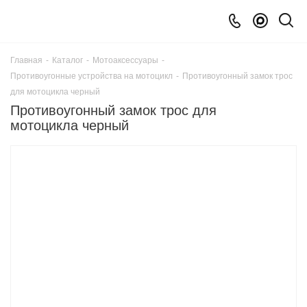
Главная
-
Каталог
-
Мотоаксессуары
-
Противоугонные устройства на мотоцикл
-
Противоугонный замок трос
для мотоцикла черный
Противоугонный замок трос для
мотоцикла черный