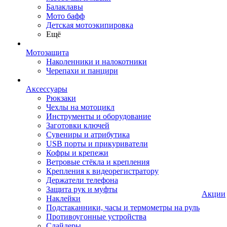
Балаклавы
Мото бафф
Детская мотоэкипировка
Ещё
Мотозащита
Наколенники и налокотники
Черепахи и панцири
Аксессуары
Рюкзаки
Чехлы на мотоцикл
Инструменты и оборудование
Заготовки ключей
Сувениры и атрибутика
USB порты и прикуриватели
Кофры и крепежи
Ветровые стёкла и крепления
Крепления к видеорегистратору
Держатели телефона
Защита рук и муфты
Акции
Наклейки
Подстаканники, часы и термометры на руль
Противоугонные устройства
Слайдеры