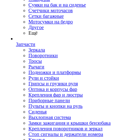
Сумки на бак и на сиденье
Счетчики моточасов
Сетки багажные
Мотосумки на бедро
Другое
Ещё
Запчасти
Зеркала
Поворотники
Тросы
Рычаги
Подножки и платформы
Рули и стойки
Грипсы и грузики руля
Оптика и корпусы фар
Крепления фар и люстры
Приборные панели
Пульты и кнопки на руль
Сиденья
Выхлопная система
Замки зажигания и крышки бензобака
Крепления поворотников и зеркал
Стоп сигналы и держатели номера
Крылья